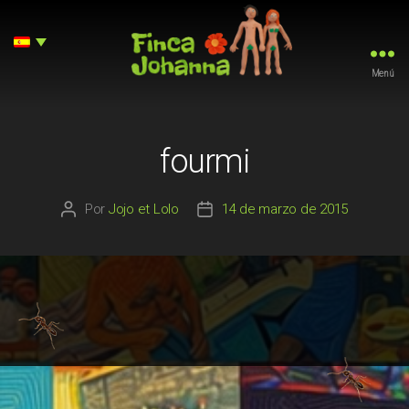
Menú
Finca
Johanna
fourmi
Por
Jojo et Lolo
14 de marzo de 2015
Autor
Fecha
de
de
la
la
entrada
entrada