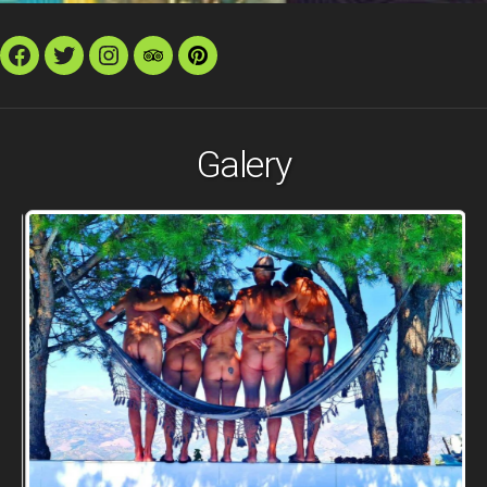
Facebook
Twitter
Instagram
TripAdvisor
Pinterest
Galery