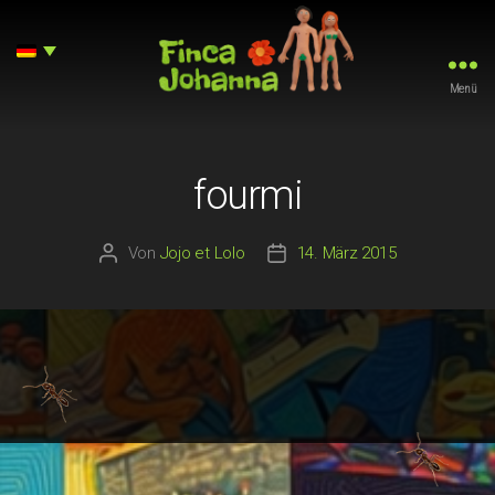
Menü
Finca
Johanna
fourmi
Von
Jojo et Lolo
14. März 2015
Beitragsautor
Beitragsdatum