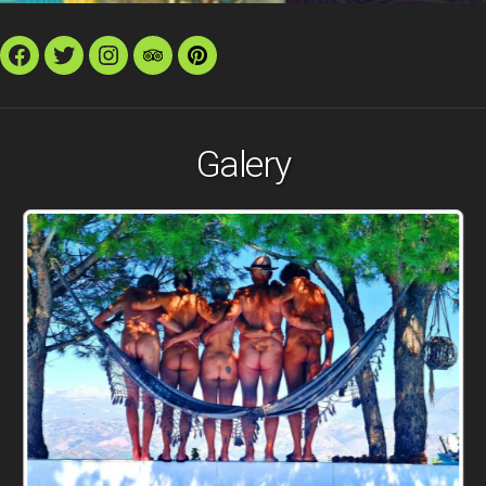
Facebook
Twitter
Instagram
TripAdvisor
Pinterest
Galery