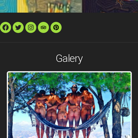
Facebook
Twitter
Instagram
TripAdvisor
Pinterest
Galery