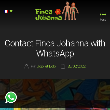
Menu
Finca
Johanna
Contact Finca Johanna with
WhatsApp
Par
Jojo et Lolo
28/02/2022
Auteur
Date
de
de
l’article
l’article