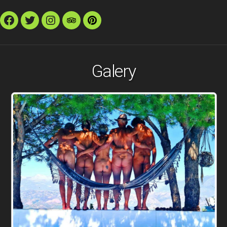
Facebook
Twitter
Instagram
TripAdvisor
Pinterest
Galery