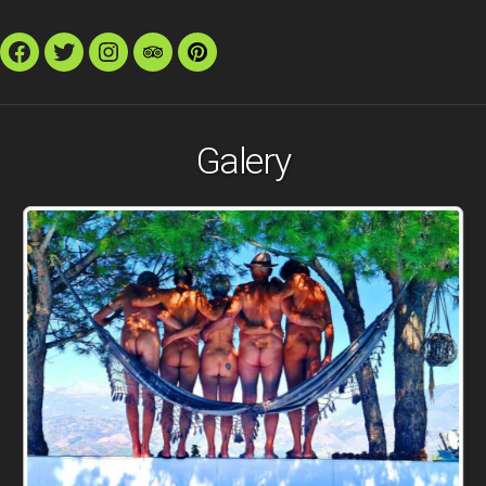
Facebook
Twitter
Instagram
TripAdvisor
Pinterest
Galery