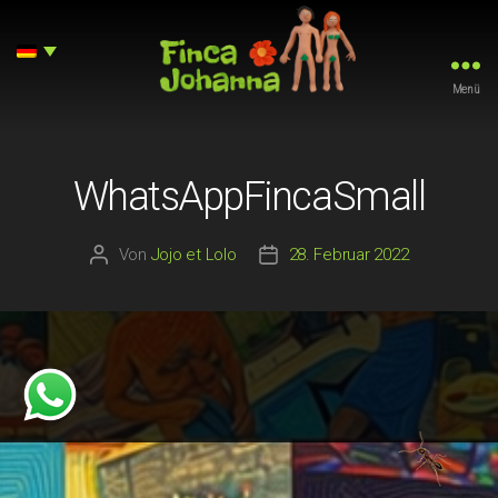
Menü
Finca
Johanna
WhatsAppFincaSmall
Von
Jojo et Lolo
28. Februar 2022
Beitragsautor
Beitragsdatum