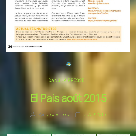
Catégories
DANS LA PRESSE
El Pais août 2015
Par
Jojo et Lolo
24/09/2015
Auteur
Date
de
de
l’article
l’article