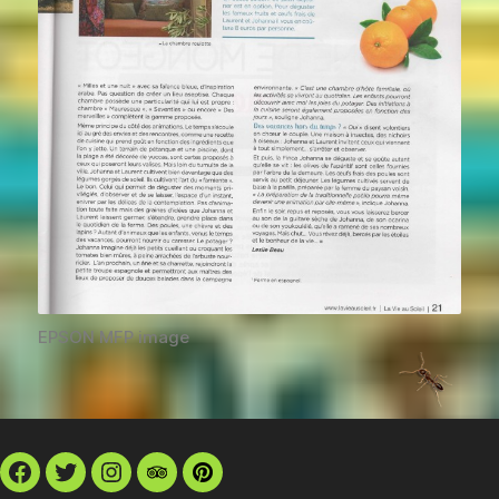
EPSON MFP image
Facebook
Twitter
Instagram
TripAdvisor
Pinterest