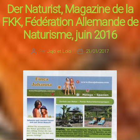
Der Naturist, Magazine de la
FKK, Fédération Allemande de
Naturisme, juin 2016
Par
Jojo et Lolo
21/01/2017
Auteur
Date
de
de
l’article
l’article