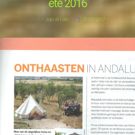
été 2016
Par
Jojo et Lolo
21/01/2017
Auteur
Date
de
de
l’article
l’article