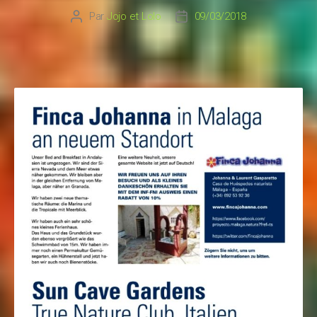
Par
Jojo et Lolo
09/03/2018
Auteur
Date
de
de
l’article
l’article