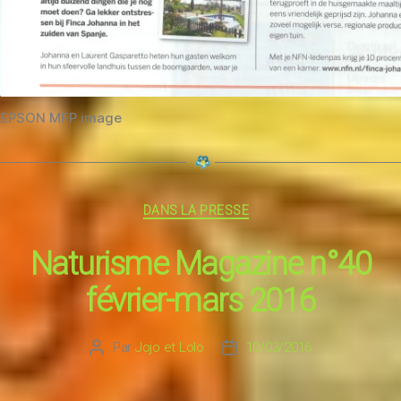
EPSON MFP image
Catégories
DANS LA PRESSE
Naturisme Magazine n°40
février-mars 2016
Par
Jojo et Lolo
10/03/2016
Auteur
Date
de
de
l’article
l’article