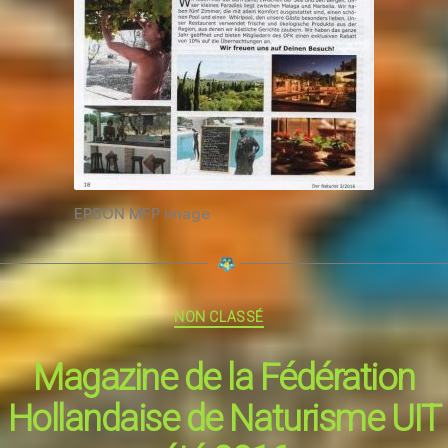
EPSON MFP image
Catégories
NON CLASSÉ
Magazine de la Fédération
Hollandaise de Naturisme UIT