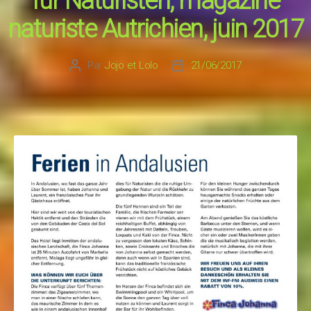
für Naturisten, magazine
naturiste Autrichien, juin 2017
Par
Jojo et Lolo
21/06/2017
Auteur
Date
de
de
l’article
l’article