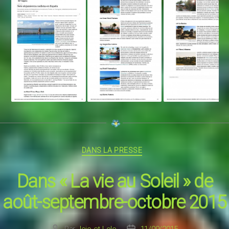
Catégories
DANS LA PRESSE
Dans « La vie au Soleil » de
août-septembre-octobre 2015
Par
Jojo et Lolo
11/09/2015