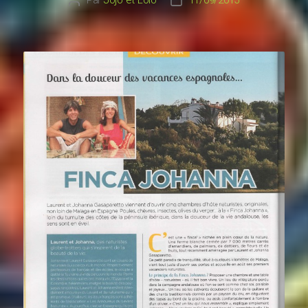
Auteur
Date
de
de
l’article
l’article