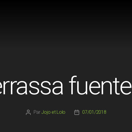
errassa fuente
Par
Jojo et Lolo
07/01/2018
Auteur
Date
de
de
l’article
l’article