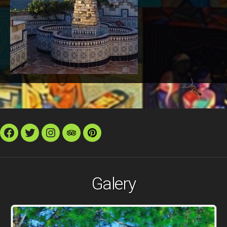
Facebook
Twitter
Instagram
TripAdvisor
Pinterest
Galery