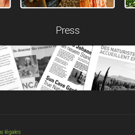
Press
s légales