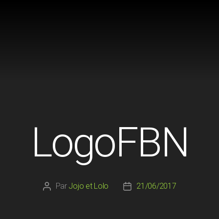
LogoFBN
Par
Jojo et Lolo
21/06/2017
Auteur
Date
de
de
l’article
l’article