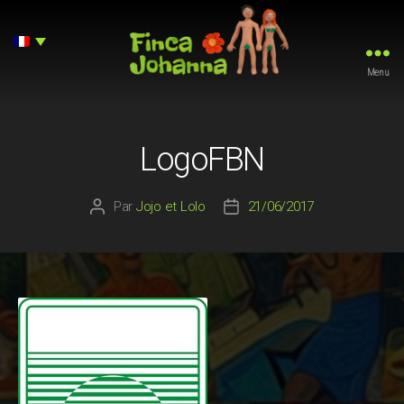
Menu
Finca
Johanna
LogoFBN
Par
Jojo et Lolo
21/06/2017
Auteur
Date
de
de
l’article
l’article