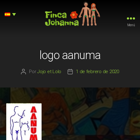
Menú
Finca
Johanna
logo aanuma
Por
Jojo et Lolo
1 de febrero de 2020
Autor
Fecha
de
de
la
la
entrada
entrada