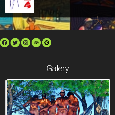
Facebook
Twitter
Instagram
TripAdvisor
Pinterest
Galery