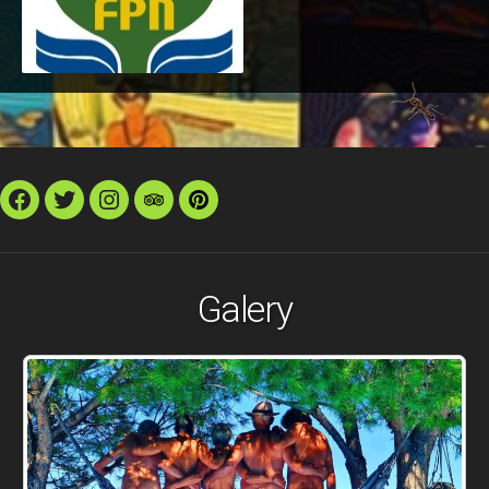
Facebook
Twitter
Instagram
TripAdvisor
Pinterest
Galery