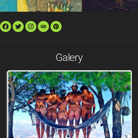
Facebook
Twitter
Instagram
TripAdvisor
Pinterest
Galery