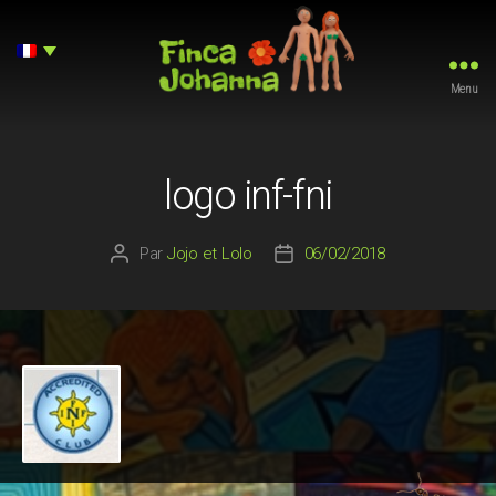
Menu
Finca
Johanna
logo inf-fni
Par
Jojo et Lolo
06/02/2018
Auteur
Date
de
de
l’article
l’article