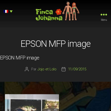
Menu
Finca
Johanna
EPSON MFP image
EPSON MFP image
Par
Jojo et Lolo
11/09/2015
Auteur
Date
de
de
l’article
l’article