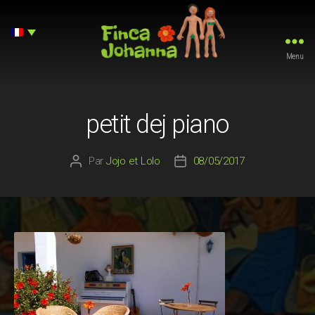
Menu
Finca
Johanna
petit dej piano
Par
Jojo et Lolo
08/05/2017
Auteur
Date
de
de
l’article
l’article