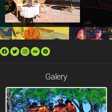
Facebook
Twitter
Instagram
TripAdvisor
Pinterest
Galery