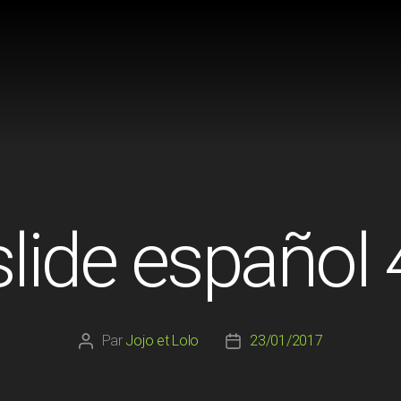
slide español 
Par
Jojo et Lolo
23/01/2017
Auteur
Date
de
de
l’article
l’article