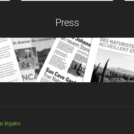
Press
s légales