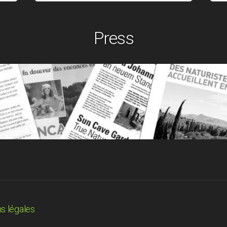
Press
s légales