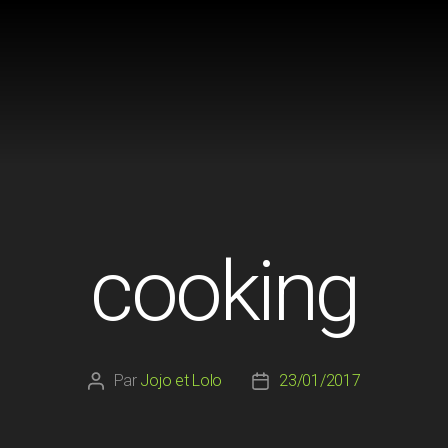
cooking
Par
Jojo et Lolo
23/01/2017
Auteur
Date
de
de
l’article
l’article