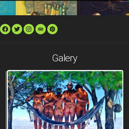
Facebook
Twitter
Instagram
TripAdvisor
Pinterest
Galery