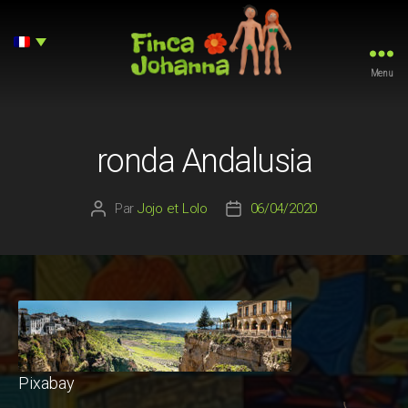
Menu
Finca
Johanna
ronda Andalusia
Par
Jojo et Lolo
06/04/2020
Auteur
Date
de
de
l’article
l’article
Pixabay