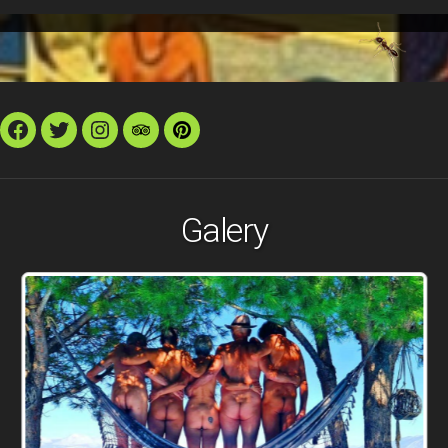
Facebook
Twitter
Instagram
TripAdvisor
Pinterest
Galery