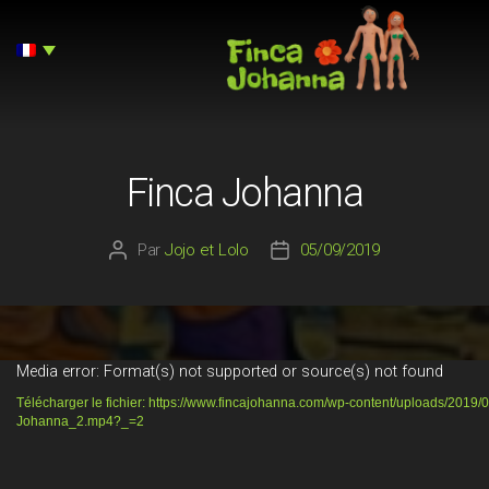
Finca
Johanna
Finca Johanna
Par
Jojo et Lolo
05/09/2019
Auteur
Date
de
de
l’article
l’article
L
Media error: Format(s) not supported or source(s) not found
e
Télécharger le fichier: https://www.fincajohanna.com/wp-content/uploads/2019/0
Johanna_2.mp4?_=2
c
t