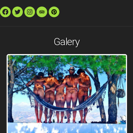
Facebook
Twitter
Instagram
TripAdvisor
Pinterest
Galery