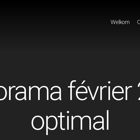
Welkom
C
orama février
optimal