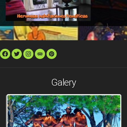
Facebook
Twitter
Instagram
TripAdvisor
Pinterest
Galery