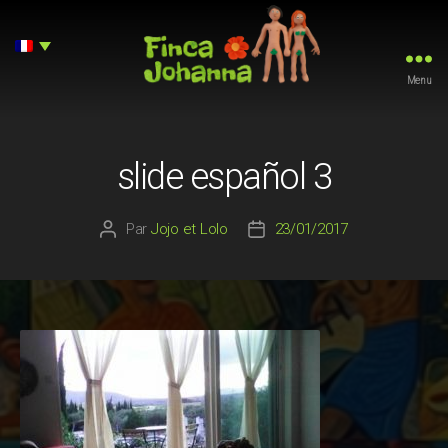
Menu
Finca
Johanna
slide español 3
Par
Jojo et Lolo
23/01/2017
Auteur
Date
de
de
l’article
l’article