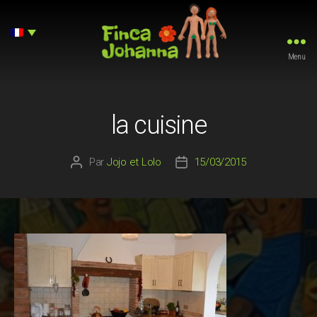
Menu
Finca
Johanna
la cuisine
Par
Jojo et Lolo
15/03/2015
Auteur
Date
de
de
l’article
l’article