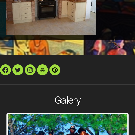
Facebook
Twitter
Instagram
TripAdvisor
Pinterest
Galery