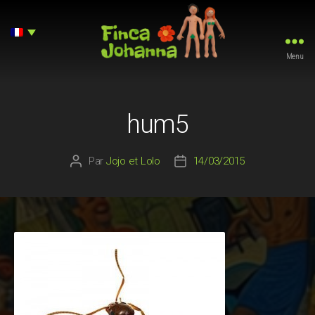
Menu
Finca
Johanna
hum5
Par
Jojo et Lolo
14/03/2015
Auteur
Date
de
de
l’article
l’article