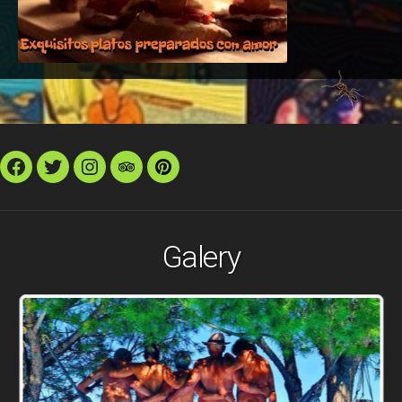
Facebook
Twitter
Instagram
TripAdvisor
Pinterest
Galery