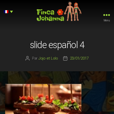
Menu
Finca
Johanna
slide español 4
Par
Jojo et Lolo
23/01/2017
Auteur
Date
de
de
l’article
l’article