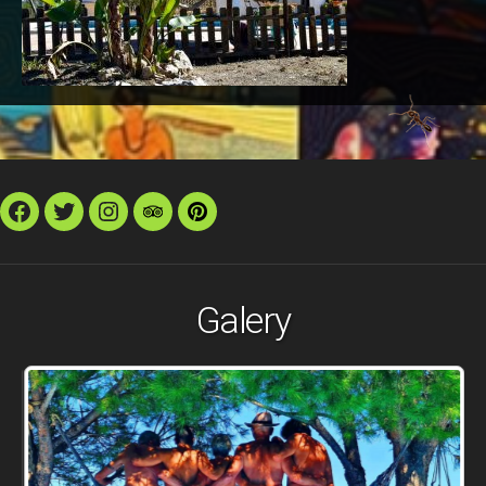
Facebook
Twitter
Instagram
TripAdvisor
Pinterest
Galery