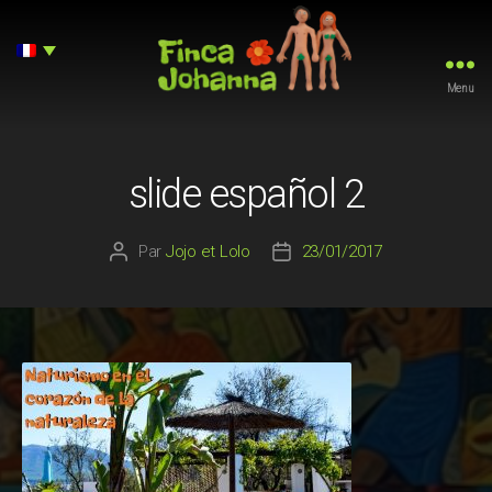
Menu
Finca
Johanna
slide español 2
Par
Jojo et Lolo
23/01/2017
Auteur
Date
de
de
l’article
l’article