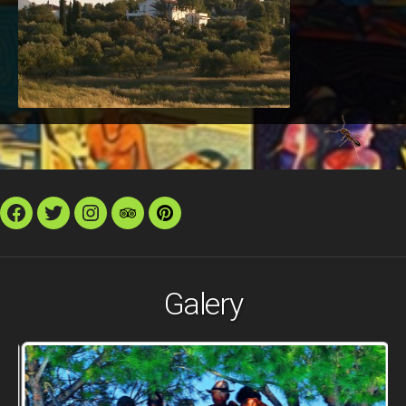
Facebook
Twitter
Instagram
TripAdvisor
Pinterest
Galery