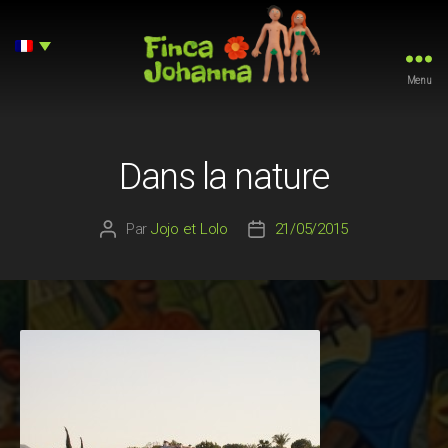
Menu
Finca
Johanna
Dans la nature
Par
Jojo et Lolo
21/05/2015
Auteur
Date
de
de
l’article
l’article