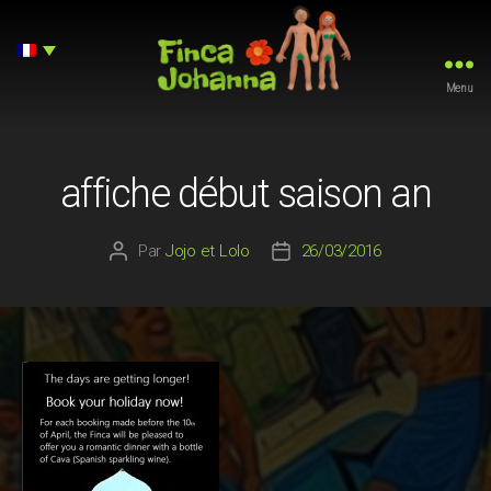
Menu
Finca
Johanna
affiche début saison an
Par
Jojo et Lolo
26/03/2016
Auteur
Date
de
de
l’article
l’article