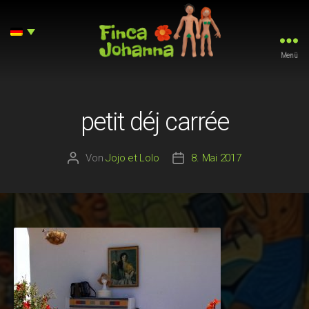
Menü
Finca
Johanna
petit déj carrée
Von
Jojo et Lolo
8. Mai 2017
Beitragsautor
Beitragsdatum