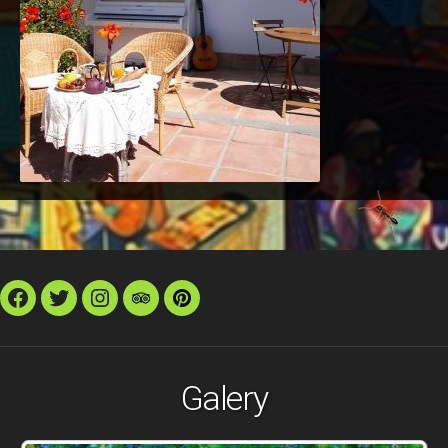
Facebook
Twitter
Instagram
TripAdvisor
Pinterest
Galery