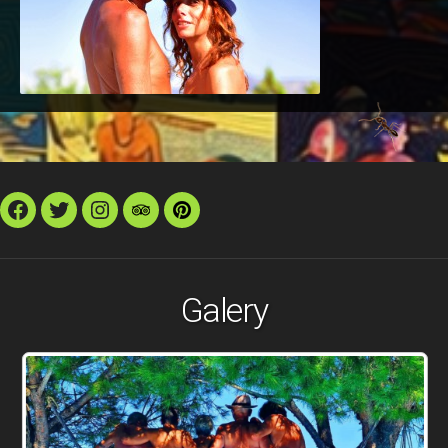
Facebook
Twitter
Instagram
TripAdvisor
Pinterest
Galery