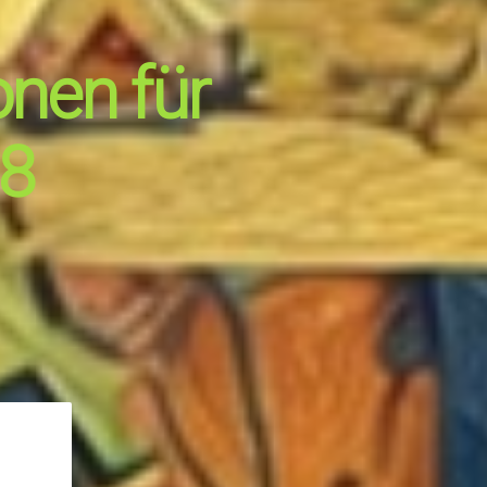
onen für
18