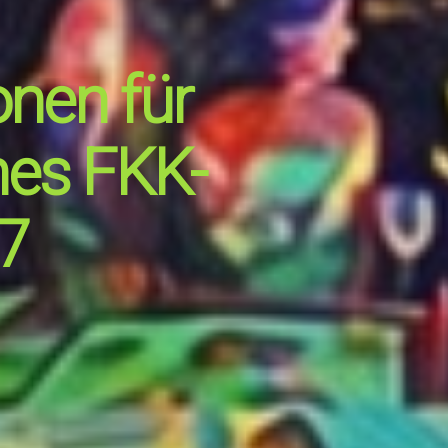
onen für
hes FKK-
17