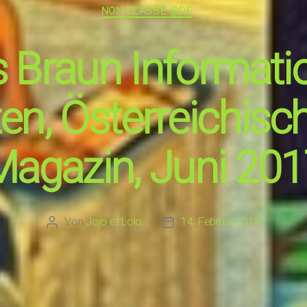
Kategorien
NON CLASSÉ @DE
 Braun Informati
ten, Österreichisc
agazin, Juni 20
Von
Jojo et Lolo
14. Februar 2018
Beitragsautor
Beitragsdatum