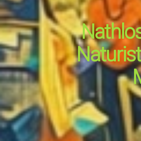
Nathlos
Naturis
M