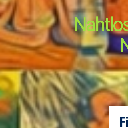
Nahtlos
N