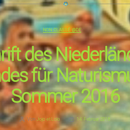
Kategorien
NON CLASSÉ @DE
rift des Niederlä
des für Naturismu
Sommer 2016
Von
Jojo et Lolo
14. Februar 2018
Beitragsautor
Beitragsdatum