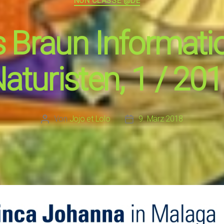
NON CLASSÉ @DE
 Braun Informati
aturisten, 1 / 20
Von
Jojo et Lolo
9. März 2018
Beitragsautor
Beitragsdatum