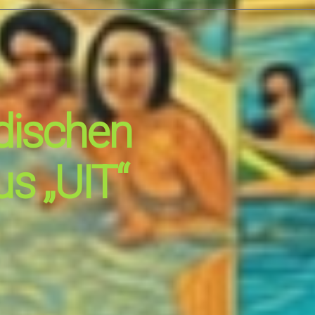
ndischen
s „UIT“